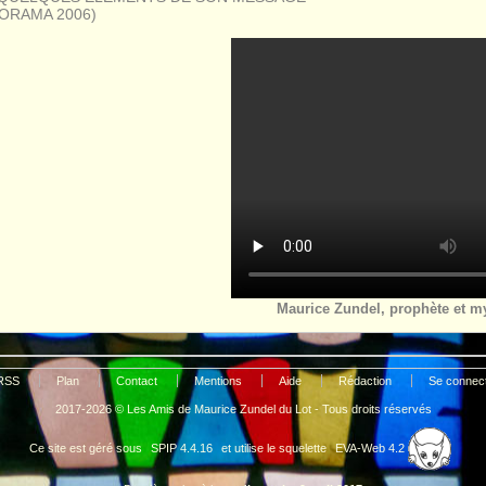
PORAMA 2006)
Maurice Zundel, prophète et m
 RSS
Plan
Contact
Mentions
Aide
Rédaction
Se connec
2017-2026 © Les Amis de Maurice Zundel du Lot - Tous droits réservés
Ce site est géré sous
SPIP 4.4.16
et utilise le squelette
EVA-Web 4.2