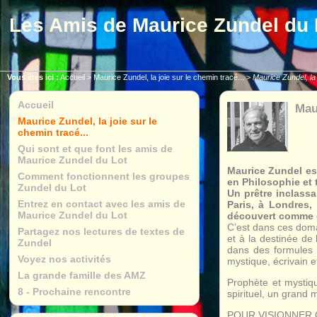
Les Amis de Maurice Zundel du 
Vous êtes ici :
Accueil
>
Maurice Zundel, la joie sur le chemin tracé...
>
Maurice Zundel, la
Accueil
Mau
Maurice Zundel, la joie sur le
chemin tracé...
Qui sont et que font les amis de
Maurice Zundel du Lot
Maurice Zundel es
Comment fonctionnent les groupes
en Philosophie et 
Zundel du Lot
Un prêtre inclassa
Entrez en contact avec les amis de
Paris, à Londres,
Maurice Zundel du Lot
découvert comme ét
C’est dans ces doma
Partagez nos lectures de textes de
et à la destinée de
Zundel
dans des formules o
Voyez nos activités
mystique, écrivain e
La grande famille des AMZ
Prophète et mystiqu
8 - Prochaine rencontre
spirituel, un grand 
POUR VISIONNER