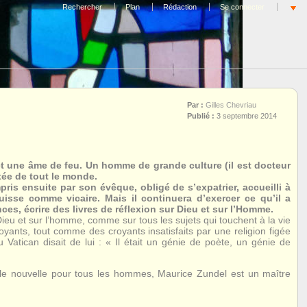
Rechercher
Plan
Rédaction
Se connecter
Par :
Gilles Chevriau
Publié :
3 septembre 2014
t une âme de feu. Un homme de grande culture (il est docteur
tée de tout le monde.
pris ensuite par son évêque, obligé de s’expatrier, accueilli à
uisse comme vicaire. Mais il continuera d’exercer ce qu’il a
es, écrire des livres de réflexion sur Dieu et sur l’Homme.
ieu et sur l’homme, comme sur tous les sujets qui touchent à la vie
oyants, tout comme des croyants insatisfaits par une religion figée
 Vatican disait de lui : « Il était un génie de poète, un génie de
arole nouvelle pour tous les hommes, Maurice Zundel est un maître