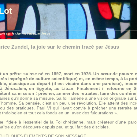
Lot
 joie sur le chemin tracé par Jésus
rice Zundel, la joie sur le chemin tracé par Jésus
t un prêtre suisse né en 1897, mort en 1975. Un cœur de pauvre e
très imprégné de culture scientifique) et, en même temps, à la por
ble, classique au départ (il est vicaire dans une paroisse), incom
 à Jérusalem, en Egypte, au Liban. Finalement il retourne en S
ant sa mission : prêcher, animer des retraites, faire des conférenc
ines qu’il donne sa mesure. Sa foi l’amène à une vision originale sur D
 l’homme. Sa pensée, c’est un peu une révolution. Elle atteint des incr
u des pratiques. Paul VI qui l’avait convié à prêcher une retraite au
t théologien et tout cela fondu en un, avec des fulgurations ».
e, fidèle à l’essentiel de la Foi chrétienne, mais créateur d’une p
maître qu’on découvre depuis peu et qui fait des disciples.
 QUELQUES ÉLÉMENTS DE SON MESSAGE