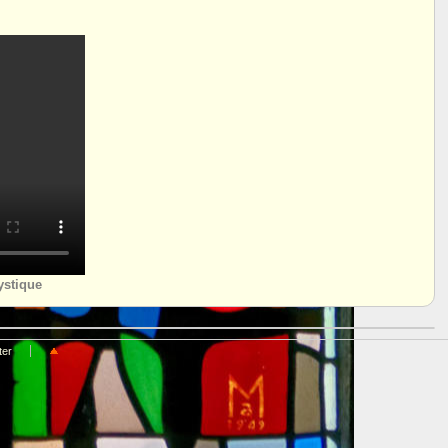
ystique
ter