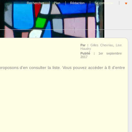
Rechercher
Plan
Rédaction
Se connecter
Par :
Gilles Chevriau
,
Lise
Haudry
Publié :
1er septembre
2017
roposons d’en consulter la liste. Vous pouvez accéder à 8 d’entre