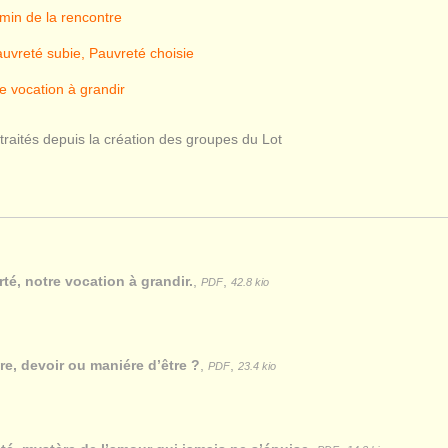
min de la rencontre
uvreté subie, Pauvreté choisie
re vocation à grandir
traités depuis la création des groupes du Lot
rté, notre vocation à grandir.
,
,
PDF
42.8 kio
re, devoir ou maniére d’être ?
,
,
PDF
23.4 kio