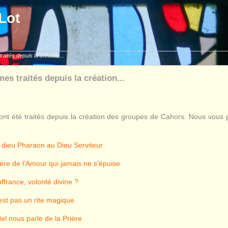
Lot
raités depuis la création...
mes traités depuis la création...
nt été traités depuis la création des groupes de Cahors. Nous vous p
 dieu Pharaon au Dieu Serviteur
tère de l’Amour qui jamais ne s’épuise
uffrance, volonté divine ?
’est pas un rite magique
l nous parle de la Prière