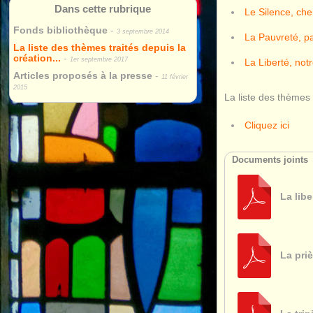
Dans cette rubrique
Le Silence, che
Fonds bibliothèque
-
3 septembre 2014
La Pauvreté, pa
La liste des thèmes traités depuis la
création...
-
1er septembre 2017
La Liberté, not
Articles proposés à la presse
-
11 février
2015
La liste des thèmes 
Cliquez ici
Documents joints
La libe
La priè