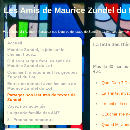
Les Amis de Maurice Zundel du 
Vous êtes ici :
Accueil
>
Partagez nos lectures de textes de Zundel
>
La liste des thèmes t
Accueil
La liste des thè
Maurice Zundel, la joie sur le
chemin tracé...
Qui sont et que font les amis de
Maurice Zundel du Lot
Plus de 80 thèmes o
eux.
Comment fonctionnent les groupes
Zundel du Lot
Quel Dieu ? Du
Entrez en contact avec les amis de
Maurice Zundel du Lot
La Trinité, mys
Partagez nos lectures de textes de
Zundel
Le mal et la so
Voyez nos activités
La grande famille des AMZ
L’Eucharistie n
8 - Prochaine rencontre
Quand M. Zunde