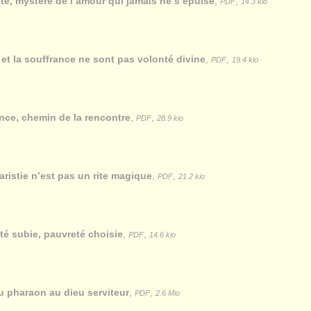
ité, mystère de l’amour qui jamais ne s’épuise
,
,
PDF
14.3 kio
 et la souffrance ne sont pas volonté divine
,
,
PDF
19.4 kio
ence, chemin de la rencontre
,
,
PDF
28.9 kio
aristie n’est pas un rite magique
,
,
PDF
21.2 kio
té subie, pauvreté choisie
,
,
PDF
14.6 kio
u pharaon au dieu serviteur
,
,
PDF
2.6 Mio