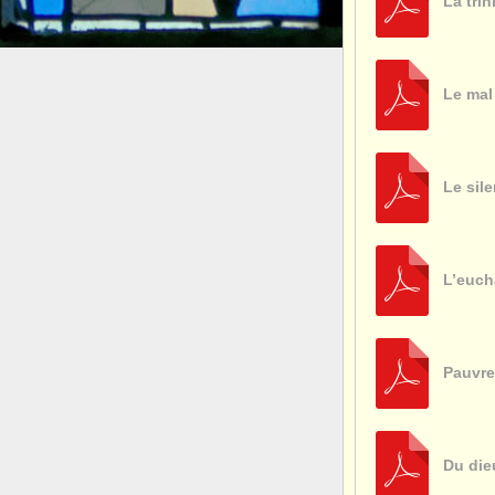
La trin
Le mal
Le sil
L’euch
Pauvre
Du die