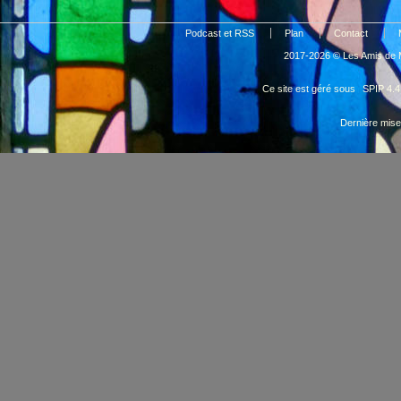
Podcast et RSS
Plan
Contact
2017-2026 © Les Amis de M
Ce site est géré sous
SPIP 4.4
Dernière mise