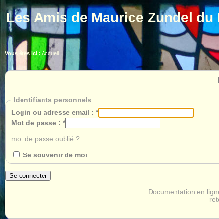
Les Amis de Maurice Zundel du 
Vous êtes ici :
Accueil
Identifiants personnels
Login ou adresse email :
*
Mot de passe :
*
mot de passe oublié ?
Se souvenir de moi
Documentation en lign
ret