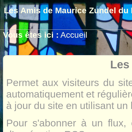
Les Amis de Maurice Zundel du 
Vous êtes ici :
Accueil
Les
Permet aux visiteurs du si
automatiquement et régulièr
à jour du site en utilisant un
Pour s'abonner à un flux, c